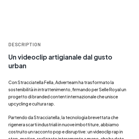
DESCRIPTION
Un videoclip artigianale dal gusto
urban
Con Stracciatella Fella, Adverteam ha trasformato la
sostenibilità in intrattenimento, firmando per Selle Royal un
progetto di branded content internazionale che unisce
upcycling e cultura rap.
Partendo da Stracciatella, la tecnologia brevettata che
rigenera scarti industriali in nuove imbottiture, abbiamo
costruito un racconto pop e disruptive: un videoclip rap in
stop-motion, realizzato interamente a mano, che ha dato