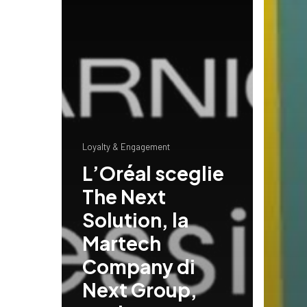
Loyalty & Engagement
L’Oréal sceglie
The Next
Solution, la
Martech
Company di
Next Group,