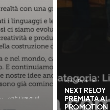
Loyalty & Engagement
NEXT RELOY
PREMIATA AI
tion
Loyalty & Engagement
PROMOTION