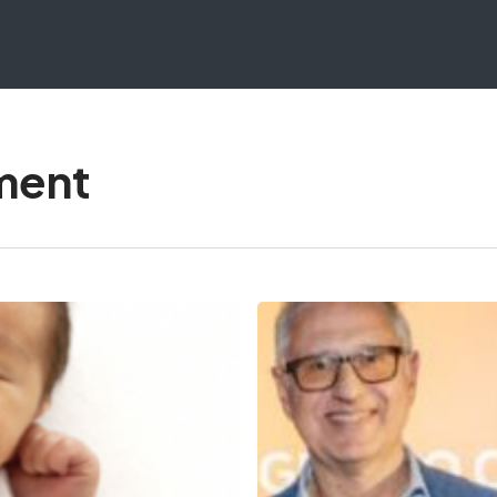
ment
NEXT
RELOY
PREMIATA
AI
PROMOTION
AWARDS
2026