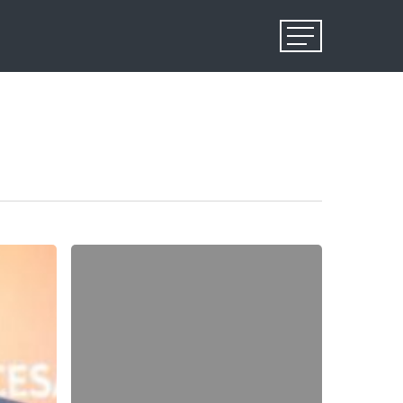
Menu
RELOY
ENTRA
IN
NEXT
GROUP:
NASCE
NEXT
RELOY